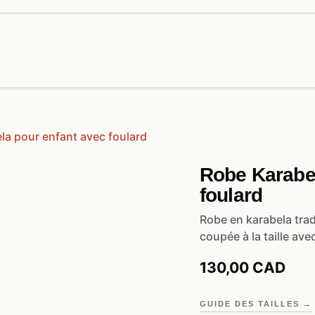
ERVICES
À PROPOS
CONTACT
BLOG
la pour enfant avec foulard
Robe Karabel
foulard
Robe en karabela tradi
coupée à la taille ave
130,00
CAD
GUIDE DES TAILLES →