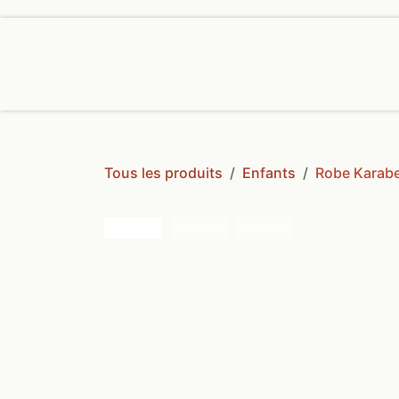
SE RENDRE AU CONTENU
ACCUEIL
BOUTIQUE
S
Tous les produits
Enfants
Robe Karabe